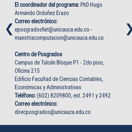
El coordinador del programa:
PhD Hugo
Armando Ordoñez Erazo
Correo electrónico:
❮
❮
eposgradosfiet@unicauca.edu.co
-
maestriacomputacion@unicauca.edu.co
Centro de Posgrados
Campus de Tulcán Bloque P1 - 2do piso,
Oficina 215
Edificio Facultad de Ciencias Contables,
Económicas y Administrativas
Teléfono:
(602) 8209800, ext. 2491 y 2492
Correo electrónico:
direcposgrados@unicauca.edu.co