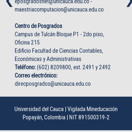
❮
❮
eposgradosfiet@unicauca.edu.co
-
maestriacomputacion@unicauca.edu.co
Centro de Posgrados
Campus de Tulcán Bloque P1 - 2do piso,
Oficina 215
Edificio Facultad de Ciencias Contables,
Económicas y Administrativas
Teléfono:
(602) 8209800, ext. 2491 y 2492
Correo electrónico:
direcposgrados@unicauca.edu.co
Universidad del Cauca | Vigilada Mineducación
Popayán, Colombia | NIT 891500319-2