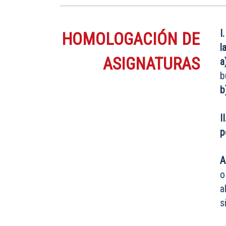
I
HOMOLOGACIÓN DE
l
ASIGNATURAS
a
b
b
I
p
A
o
a
s