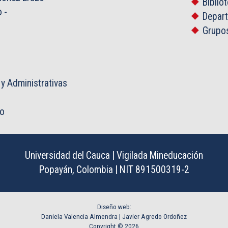
Biblio
o
-
Depar
Grupos
 y Administrativas
co
Universidad del Cauca | Vigilada Mineducación
Popayán, Colombia | NIT 891500319-2
Diseño web:
Daniela Valencia Almendra |
Javier Agredo Ordoñez
Copyright © 2026