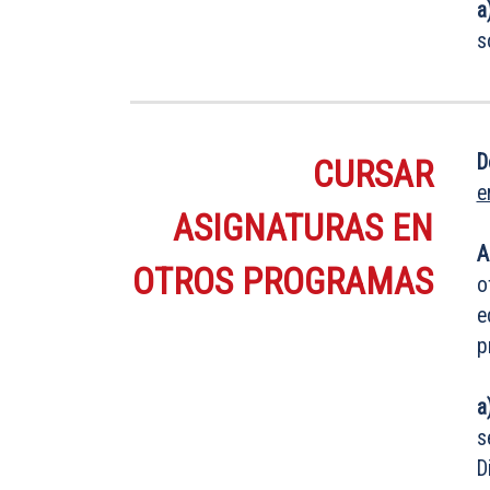
a
s
D
CURSAR
e
ASIGNATURAS EN
A
OTROS PROGRAMAS
o
e
p
a
s
D