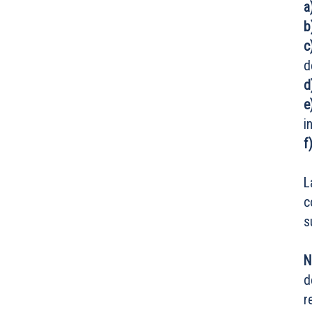
a
b
d
d
e
i
f
L
c
s
N
d
r