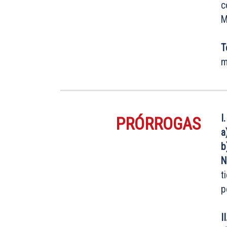
c
M
T
m
I
PRÓRROGAS
a
b
N
t
p
I