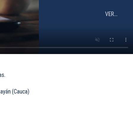
VER...
as.
payán (Cauca)