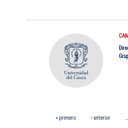
CAM
Dire
Gru
PÁGINAS
« primero
‹ anterior