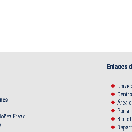
Enlaces d
Univer
Centr
ones
Área 
Portal
oñez Erazo
Biblio
o
-
Depar