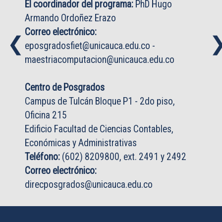
El coordinador del programa:
PhD Hugo
Armando Ordoñez Erazo
Correo electrónico:
❮
❮
eposgradosfiet@unicauca.edu.co
-
maestriacomputacion@unicauca.edu.co
Centro de Posgrados
Campus de Tulcán Bloque P1 - 2do piso,
Oficina 215
Edificio Facultad de Ciencias Contables,
Económicas y Administrativas
Teléfono:
(602) 8209800, ext. 2491 y 2492
Correo electrónico:
direcposgrados@unicauca.edu.co