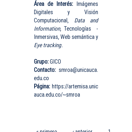
Área de Interés:
Imágenes
Digitales y Visión
Computacional,
Data and
Information
, Tecnologías -
Inmersivas, Web semántica y
Eye tracking.
Grupo:
GICO
Contacto:
smroa@unicauca.
edu.co
Página:
https://artemisa.unic
auca.edu.co/~smroa
PÁGINAS
« primero
‹ anterior
1