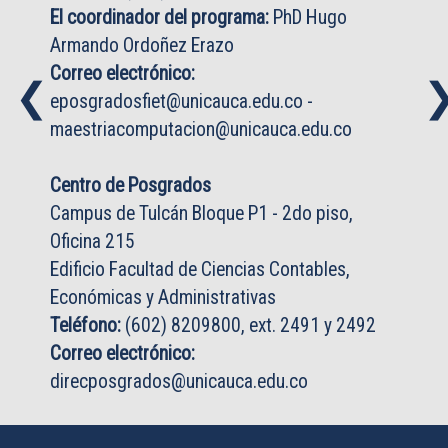
El coordinador del programa:
PhD Hugo
Armando Ordoñez Erazo
Correo electrónico:
❮
❮
eposgradosfiet@unicauca.edu.co
-
maestriacomputacion@unicauca.edu.co
Centro de Posgrados
Campus de Tulcán Bloque P1 - 2do piso,
Oficina 215
Edificio Facultad de Ciencias Contables,
Económicas y Administrativas
Teléfono:
(602) 8209800, ext. 2491 y 2492
Correo electrónico:
direcposgrados@unicauca.edu.co