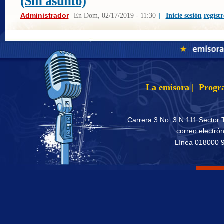
(Sin asunto)
Administrador
En
Dom, 02/17/2019 - 11:30
|
Inicie sesión
regístr
La emisora
|
Progr
Carrera 3 No. 3 N 111 Sector 
correo electró
Línea 018000 