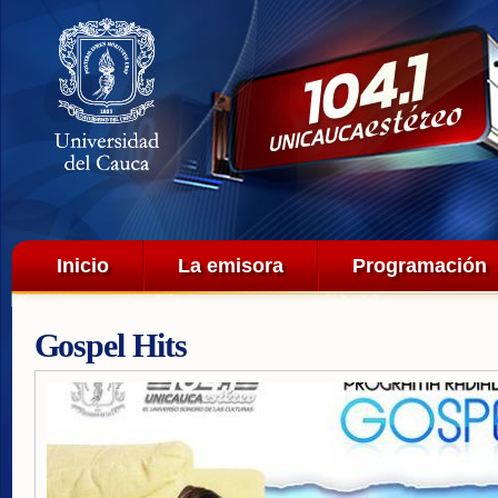
Pa
co
pri
Menú principal
Inicio
La emisora
Programación
Gospel Hits