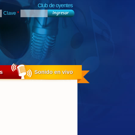
Club de oyentes
Clave
*
os
Sonido en vivo
Sonido en vivo