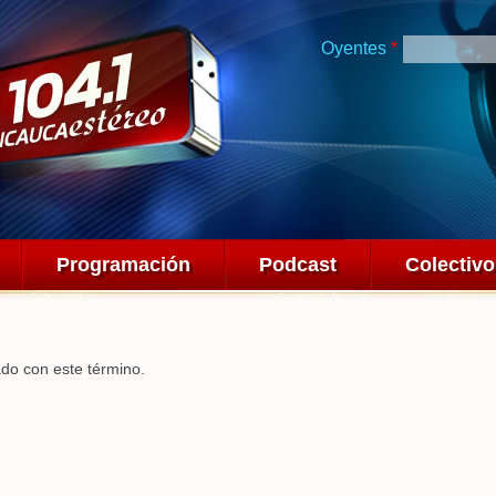
Pasar al
contenido
Oyentes
*
principal
Programación
Podcast
Colectiv
ado con este término.