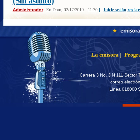
(Sin asunto)
Administrador
En
Dom, 02/17/2019 - 11:30
|
Inicie sesión
regístr
La emisora
|
Progr
Carrera 3 No. 3 N 111 Sector 
correo electró
Línea 018000 