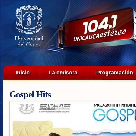
Pa
co
pri
Menú principal
Inicio
La emisora
Programación
Gospel Hits