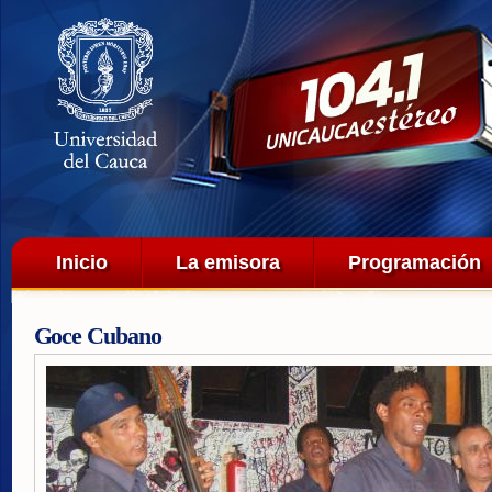
Pa
co
pri
Menú principal
Inicio
La emisora
Programación
Goce Cubano