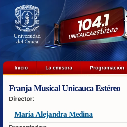
Pa
co
pri
Menú principal
Inicio
La emisora
Programación
Franja Musical Unicauca Estéreo
Director:
María Alejandra Medina