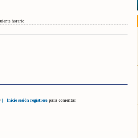
uiente horario:
9
|
Inicie sesión
regístrese
para comentar