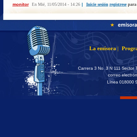
monitor
En
Mié, 11/05/2014 - 14:26
|
Inicie sesión
regístrese
para
La emisora
|
Progr
Carrera 3 No. 3 N 111 Sector 
correo electró
Línea 018000 