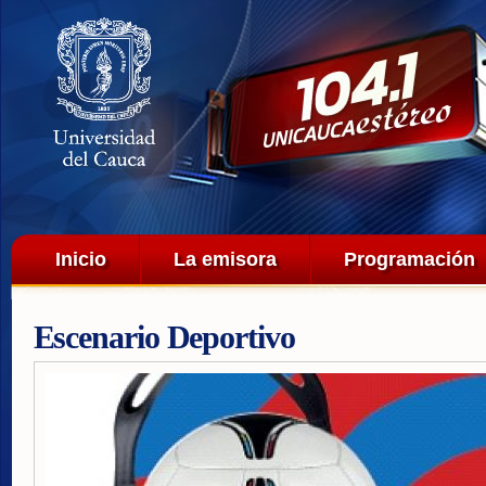
Pa
co
pri
Menú principal
Inicio
La emisora
Programación
Escenario Deportivo