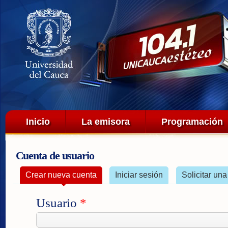
Pa
co
pri
Menú principal
Inicio
La emisora
Programación
Cuenta de usuario
Solapas principales
Crear nueva cuenta
(solapa activa)
Iniciar sesión
Solicitar un
Usuario
*