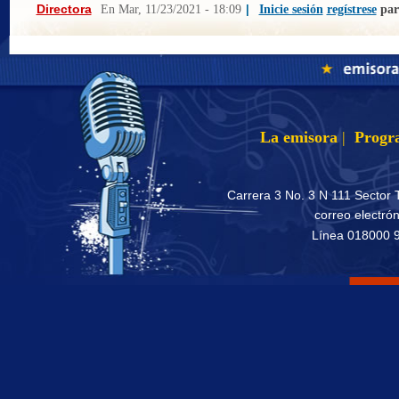
Directora
En
Mar, 11/23/2021 - 18:09
|
Inicie sesión
regístrese
par
La emisora
|
Progr
Carrera 3 No. 3 N 111 Sector 
correo electró
Línea 018000 