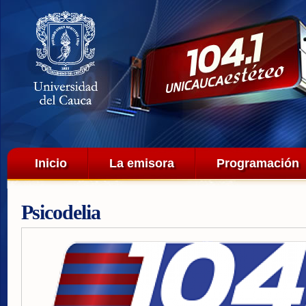
Pa
co
pri
Menú principal
Inicio
La emisora
Programación
Psicodelia