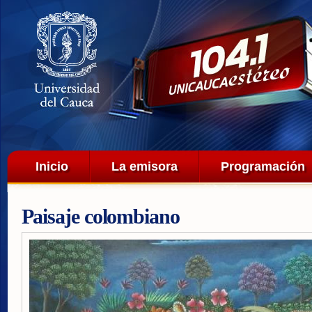
Pa
co
pri
Menú principal
Inicio
La emisora
Programación
Paisaje colombiano