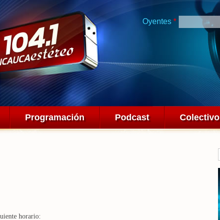
Pasar al
contenido
Oyentes
*
principal
Programación
Podcast
Colectiv
uiente horario: