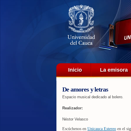
Menú principal
Inicio
La emisora
De amores y letras
Espacio musical dedicado al bolero.
Realizador:
Néstor Velasco
Escúchenos en
Unicauca Estereo
en el sig