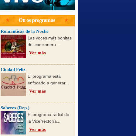
Otros programas
Románticas de la Noche
Las voces más bonitas
del cancionero...
Ver más
Ciudad Felíz
El programa está
enfocado a generar...
Ver más
Saberes (Rep.)
El programa radial de
la Vicerrectoría...
Ver más