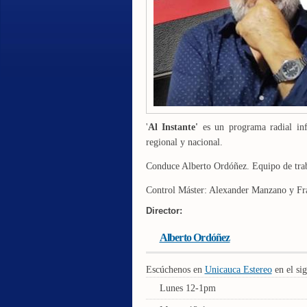
'
Al Instante'
es un programa radial info
regional y nacional.
Conduce Alberto Ordóñez. Equipo de trab
Control Máster: Alexander Manzano y Fra
Director:
Alberto Ordóñez
Escúchenos en
Unicauca Estereo
en el sig
Lunes 12-1pm