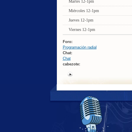
Martes 12-1pm
Miércoles 12-1pm
Jueves 12-1pm
Viernes 12-1pm
Foro:
Programación radial
Chat:
Chat
cabezote: