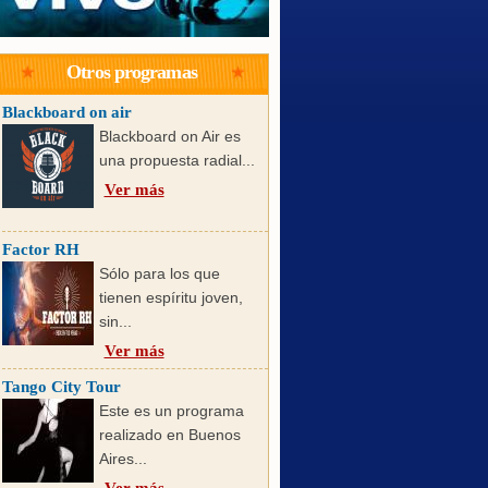
Otros programas
Blackboard on air
Blackboard on Air es
una propuesta radial...
Ver más
Factor RH
Sólo para los que
tienen espíritu joven,
sin...
Ver más
Tango City Tour
Este es un programa
realizado en Buenos
Aires...
Ver más