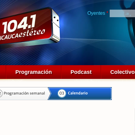
Pasar al
contenido
Oyentes
*
principal
Programación
Podcast
Colectiv