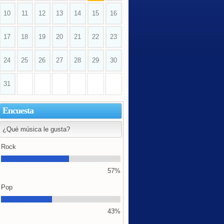
10
11
12
13
14
15
16
17
18
19
20
21
22
23
24
25
26
27
28
29
30
31
Encuesta
¿Qué música le gusta?
Rock
57%
Pop
43%