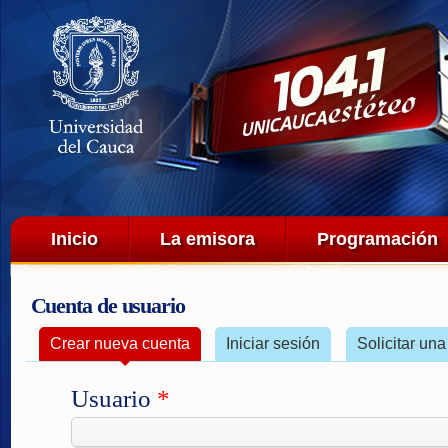
Pa
co
pri
Menú principal
Inicio
La emisora
Programación
Cuenta de usuario
Solapas principales
Crear nueva cuenta
(solapa activa)
Iniciar sesión
Solicitar un
Usuario
*