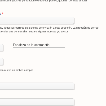
ermiten signos de puntuación excepto los puntos, guiones, comillas simples
o
*
da. Todos los correos del sistema se enviarán a esta dirección. La dirección de correo
 enviar una contraseña nueva o algunas noticias y/o avisos.
Fortaleza de la contraseña:
uenta nueva en ambos campos.