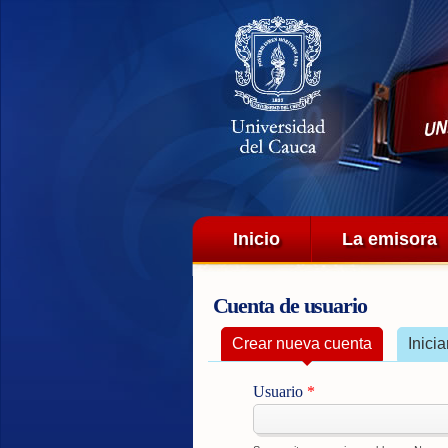
Menú principal
Inicio
La emisora
Cuenta de usuario
Solapas principales
Crear nueva cuenta
(solapa act
Inici
Usuario
*