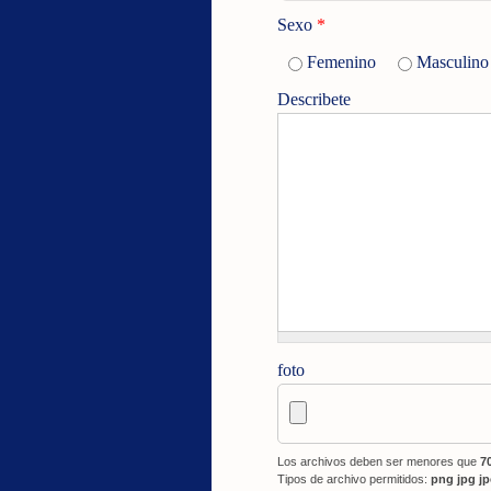
Sexo
*
Femenino
Masculino
Describete
foto
Los archivos deben ser menores que
7
Tipos de archivo permitidos:
png jpg j