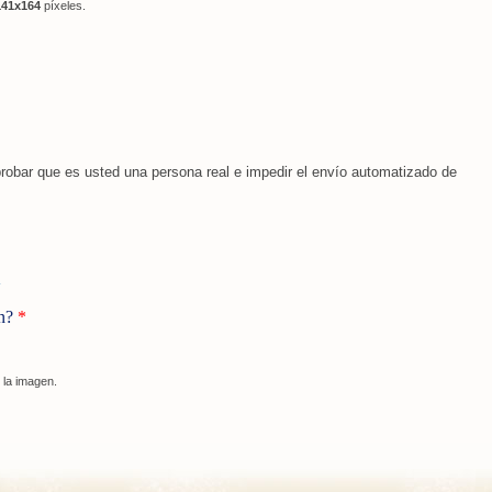
141x164
píxeles.
obar que es usted una persona real e impedir el envío automatizado de
en?
*
 la imagen.