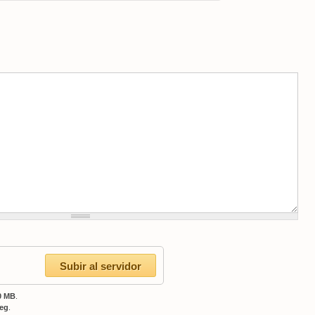
0 MB
.
peg
.