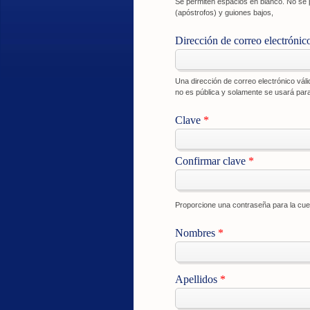
Se permiten espacios en blanco. No se p
(apóstrofos) y guiones bajos,
Dirección de correo electrónic
Una dirección de correo electrónico váli
no es pública y solamente se usará para
Clave
*
Confirmar clave
*
Proporcione una contraseña para la c
Nombres
*
Apellidos
*