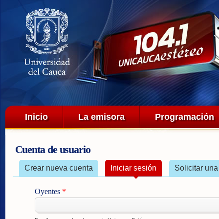
Pa
co
pri
Menú principal
Inicio
La emisora
Programación
Cuenta de usuario
Solapas principales
Crear nueva cuenta
Iniciar sesión
(solapa activa)
Solicitar un
Oyentes
*