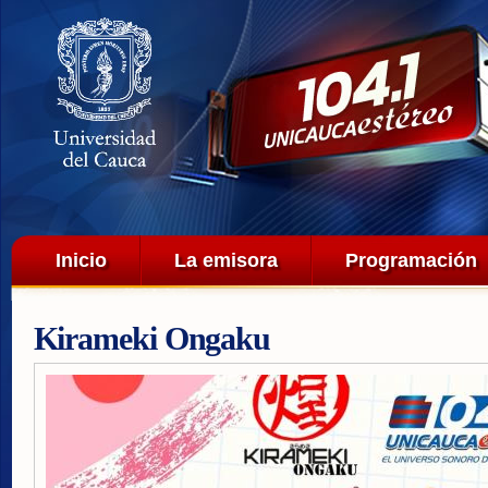
Pa
co
pri
Menú principal
Inicio
La emisora
Programación
Kirameki Ongaku