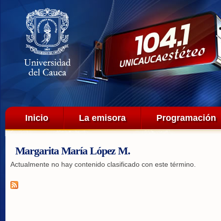
Pa
co
pri
Menú principal
Inicio
La emisora
Programación
Margarita María López M.
Actualmente no hay contenido clasificado con este término.