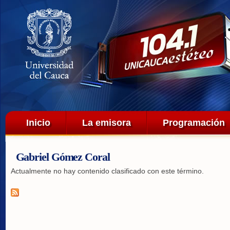
Pa
co
pri
Menú principal
Inicio
La emisora
Programación
Gabriel Gómez Coral
Actualmente no hay contenido clasificado con este término.