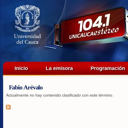
Pa
co
pri
Menú principal
Inicio
La emisora
Programación
Fabio Arévalo
Actualmente no hay contenido clasificado con este término.