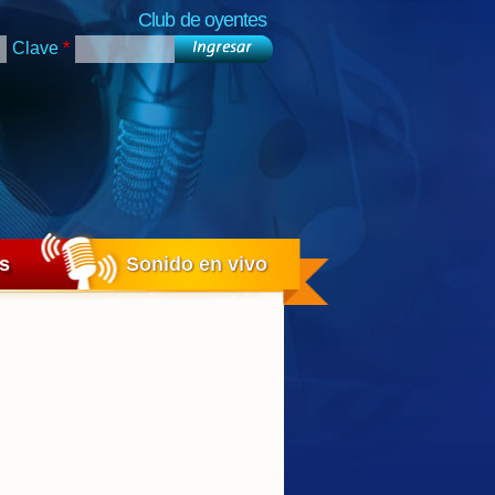
Club de oyentes
Clave
*
os
Sonido en vivo
Sonido en vivo