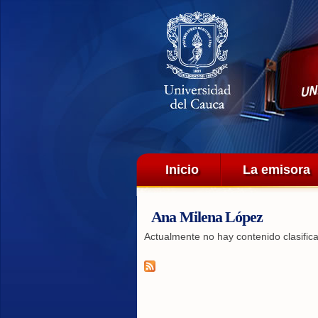
Menú principal
Inicio
La emisora
Ana Milena López
Actualmente no hay contenido clasific