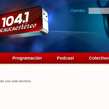
Pasar al
contenido
Oyentes
*
principal
Programación
Podcast
Colectiv
ado con este término.